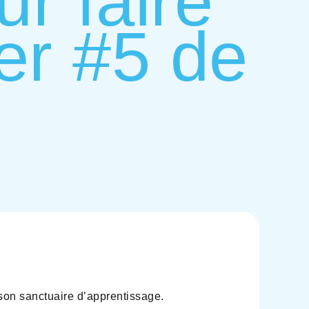
ur faire
ier #5 de
, son sanctuaire d’apprentissage.