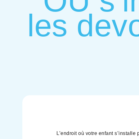
OÙ s’in
les devo
L’endroit où votre enfant s’installe