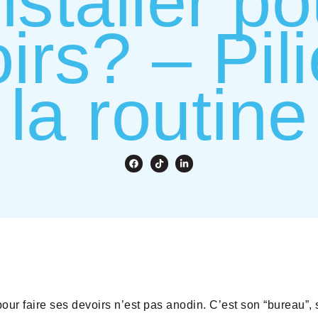
staller po
irs? – Pil
la routine
 pour faire ses devoirs n’est pas anodin. C’est son “bureau”